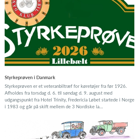
Styrkeprøven i Danmark
Styrkeprøven er et veteranbiltræf for køretøjer fra før 1926.
Afholdes fra torsdag d. 6. til søndag d. 9. august med
udgangspunkt fra Hotel Trinity, Fredericia Løbet startede i Norge
i 1983 og går på skift mellem de 3 Nordiske la...