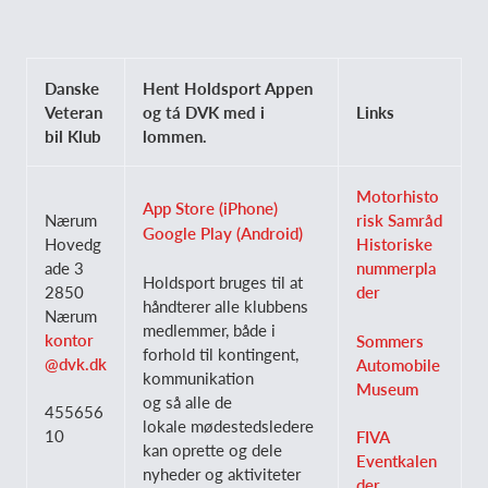
Danske
Hent Holdsport Appen
Veteran
og tá DVK med i
Links
bil Klub
lommen.
Motorhisto
App Store (iPhone)
Nærum
risk Samråd
Google Play (Android)
Hovedg
Historiske
ade 3
nummerpla
Holdsport bruges til at
2850
der
håndterer alle klubbens
Nærum
medlemmer, både i
kontor
Sommers
forhold til kontingent,
@dvk.dk
Automobile
kommunikation
Museum
og så alle de
455656
lokale mødestedsledere
10
FIVA
kan oprette og dele
Eventkalen
nyheder og aktiviteter
der