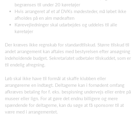
begrænses til under 20 køretøjer
Hvis arrangeret af et af DVKs mødesteder, må løbet ikke
afholdes på en alm mødeaften
Kørevejledninger skal udarbejdes og uddeles til alle
køretøjer
Der kræves ikke regnskab for standardtilskud. Større tilskud til
andet arrangement kan aftales med bestyrelsen efter ansøgning
indeholdende budget. Sekretariatet udbetaler tilskuddet, som er
til endelig afregning.
Løb skal ikke have til formål at skaffe klubben eller
arrangørerne en indtægt. Deltagerne kan i fornødent omfang
afkræves betaling for f. eks. bespisning undervejs eller entre på
museer eller lign. For at gøre det endnu billigere og mere
spændende for deltagerne, kan du søge at få sponsorer til at
være med i arrangementet.