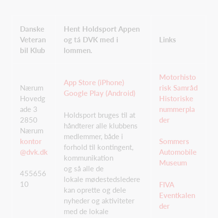
Danske
Hent Holdsport Appen
Veteran
og tá DVK med i
Links
bil Klub
lommen.
Motorhisto
App Store (iPhone)
Nærum
risk Samråd
Google Play (Android)
Hovedg
Historiske
ade 3
nummerpla
Holdsport bruges til at
2850
der
håndterer alle klubbens
Nærum
medlemmer, både i
kontor
Sommers
forhold til kontingent,
@dvk.dk
Automobile
kommunikation
Museum
og så alle de
455656
lokale mødestedsledere
10
FIVA
kan oprette og dele
Eventkalen
nyheder og aktiviteter
der
med de lokale