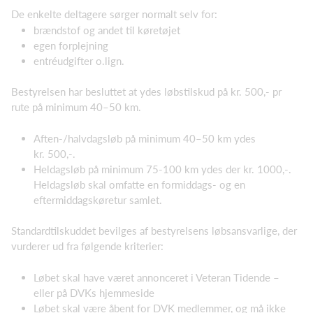
De enkelte deltagere sørger normalt selv for:
brændstof og andet til køretøjet
egen forplejning
entréudgifter o.lign.
Bestyrelsen har besluttet at ydes løbstilskud på kr. 500,- pr
rute på minimum 40–50 km.
Aften-/halvdagsløb på minimum 40–50 km ydes
kr. 500,-.
Heldagsløb på minimum 75-100 km ydes der kr. 1000,-.
Heldagsløb skal omfatte en formiddags- og en
eftermiddagskøretur samlet.
Standardtilskuddet bevilges af bestyrelsens løbsansvarlige, der
vurderer ud fra følgende kriterier:
Løbet skal have været annonceret i Veteran Tidende –
eller på DVKs hjemmeside
Løbet skal være åbent for DVK medlemmer, og må ikke