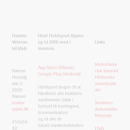
Danske
Hent Holdsport Appen
Veteran
og tá DVK med i
Links
bil Klub
lommen.
Motorhisto
App Store (iPhone)
Nærum
risk Samråd
Google Play (Android)
Hovedg
Historiske
ade 3
nummerpla
Holdsport bruges til at
2850
der
håndterer alle klubbens
Nærum
medlemmer, både i
kontor
Sommers
forhold til kontingent,
@dvk.dk
Automobile
kommunikation
Museum
og så alle de
455656
lokale mødestedsledere
10
FIVA